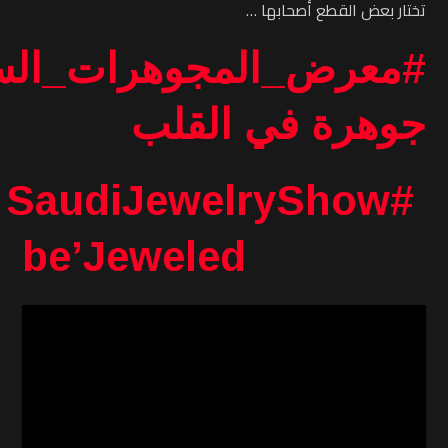
تختار بعض القطع أصحابها …
#معرض_المجوهرات_الس
جوهرة في القلب
#SaudiJewelryShow
be’Jeweled